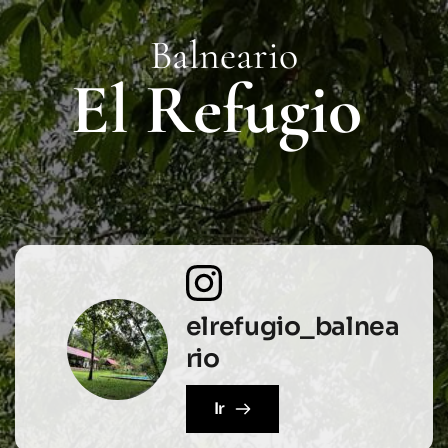
Balneario
El Refugio 
elrefugio_balnea
rio
Ir